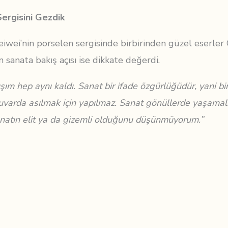
Sergisini Gezdik
wei’nin porselen sergisinde birbirinden güzel eserler Çi
ın sanata bakış açısı ise dikkate değerdi.
ım hep aynı kaldı. Sanat bir ifade özgürlüğüdür, yani bir 
arda asılmak için yapılmaz. Sanat gönüllerde yaşamalıd
 Sanatın elit ya da gizemli olduğunu düşünmüyorum.”