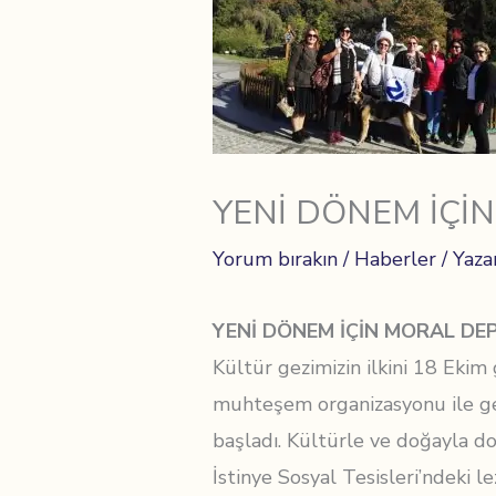
YENİ DÖNEM İÇİ
Yorum bırakın
/
Haberler
/ Yaza
YENİ DÖNEM İÇİN MORAL DE
Kültür gezimizin ilkini 18 Ekim
muhteşem organizasyonu ile ge
başladı. Kültürle ve doğayla d
İstinye Sosyal Tesisleri’ndeki l