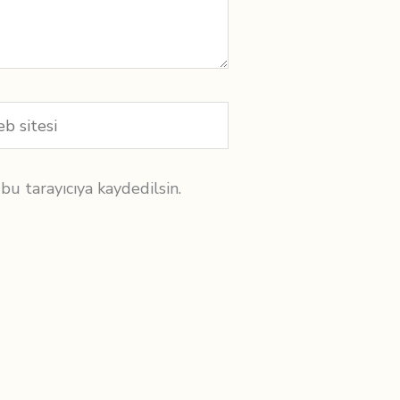
b
i
u tarayıcıya kaydedilsin.