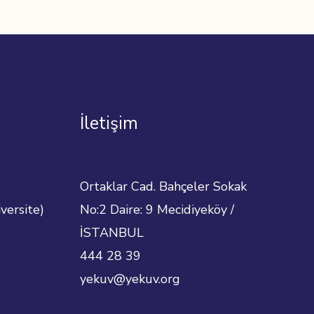
İletişim
Ortaklar Cad. Bahçeler Sokak
versite)
No:2 Daire: 9 Mecidiyeköy /
İSTANBUL
444 28 39
yekuv@yekuv.org