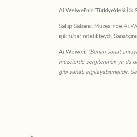
Ai Weiwei’nin Türkiye’deki İlk 
Sakıp Sabancı Müzesi’nde Ai Wei
ışık tutar nitelikteydi. Sanatçın
Ai Weiwei:
“Benim sanat anlayış
müzelerde sergilenmek ya da duv
gibi sanatı algılayabilmelidir.