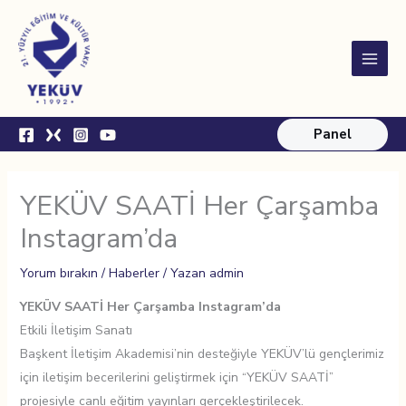
İçeriğe
Main
atla
Menu
Panel
YEKÜV SAATİ Her Çarşamba
Instagram’da
Yorum bırakın
/
Haberler
/ Yazan
admin
YEKÜV SAATİ Her Çarşamba Instagram’da
Etkili İletişim Sanatı
Başkent İletişim Akademisi’nin desteğiyle YEKÜV’lü gençlerimiz
için iletişim becerilerini geliştirmek için “YEKÜV SAATİ”
projesiyle canlı eğitim yayınları gerçekleştirilecek.