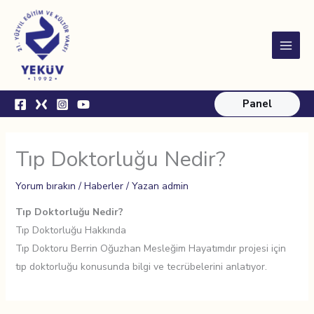
İçeriğe
Main
atla
Menu
Panel
Tıp Doktorluğu Nedir?
Yorum bırakın
/
Haberler
/ Yazan
admin
Tıp Doktorluğu Nedir?
Tıp Doktorluğu Hakkında
Tıp Doktoru Berrin Oğuzhan Mesleğim Hayatımdır projesi için
tıp doktorluğu konusunda bilgi ve tecrübelerini anlatıyor.