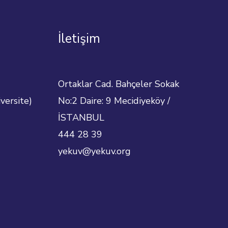
İletişim
Ortaklar Cad. Bahçeler Sokak
versite)
No:2 Daire: 9 Mecidiyeköy /
İSTANBUL
444 28 39
yekuv@yekuv.org