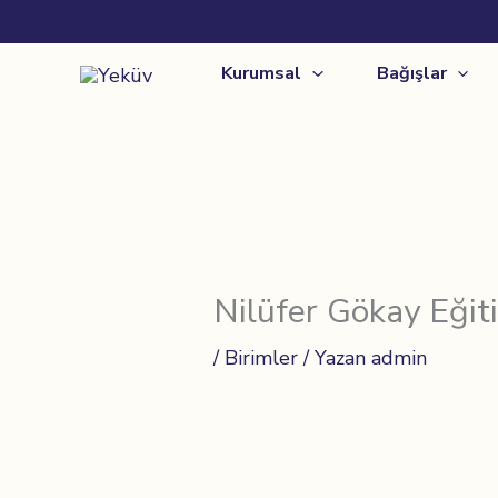
İçeriğe
atla
Kurumsal
Bağışlar
Nilüfer Gökay Eğit
/
Birimler
/ Yazan
admin