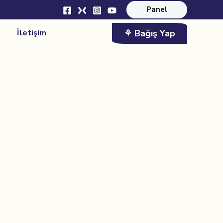
Panel
⚘ Bağış Yap
İletişim