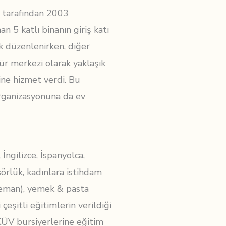
tarafından 2003
an 5 katlı binanın giriş katı
 düzenlenirken, diğer
tür merkezi olarak yaklaşık
ine hizmet verdi. Bu
rganizasyonuna da ev
İngilizce, İspanyolca,
örlük, kadınlara istihdam
eleman), yemek & pasta
çeşitli eğitimlerin verildiği
ÜV bursiyerlerine eğitim