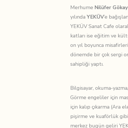
Merhume
Nilüfer Gökay
yılında
YEKÜV
’e bağışlan
YEKÜV Sanat Cafe olarak
katları ise eğitim ve kül
on yıl boyunca misafirler
dönemde bir çok sergi o
sahipliği yaptı.
Bilgisayar, okuma-yazma, 
Görme engeliler için mas
için kalıp çıkarma (Ara 
pişirme ve kuaförlük gibi 
merkez bugün geliri YEK