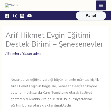
İçeriğe
Main
atla
Menu
Panel
Arif Hikmet Evgin Eğitimi
Destek Birimi – Şenesenevler
/
Birimler
/ Yazan
admin
Nezaketi ve eğitime verdiği büyük önemle mümtaz kişilik
Arif Hikmet Evgin’in bağışı ile, Şenesenevler/Kadıköy’de
bulunan halihazırda Kuru Temizleme olarak faaliyet
gösteren dükkanın kira geliri
YEKÜV bursiyerlerine
eğitim bursu olarak aktarılmaktadır.