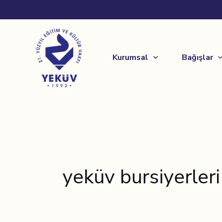
İçeriğe
atla
Kurumsal
Bağışlar
yeküv bursiyerleri