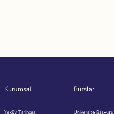
Kurumsal
Burslar
Yeküv Tarihçesi
Üniversite Başvuru