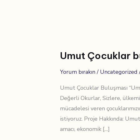
Umut
Çocuklar
Umut Çocuklar b
buluşması
Yorum bırakın
/
Uncategorized
Umut Çocuklar Buluşması “Umut 
Değerli Okurlar, Sizlere, ülkem
mücadelesi veren çocuklarımızı
istiyoruz. Proje Hakkında: Umut
amacı, ekonomik […]