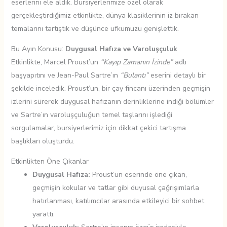
eserlerini ele aldık. Bursiyerlerimize özel olarak
gerçekleştirdiğimiz etkinlikte, dünya klasiklerinin iz bırakan
temalarını tartıştık ve düşünce ufkumuzu genişlettik.
Bu Ayın Konusu:
Duygusal Hafıza ve Varoluşçuluk
Etkinlikte, Marcel Proust’un
“Kayıp Zamanın İzinde”
adlı
başyapıtını ve Jean-Paul Sartre’ın
“Bulantı”
eserini detaylı bir
şekilde inceledik. Proust’un, bir çay fincanı üzerinden geçmişin
izlerini sürerek duygusal hafızanın derinliklerine indiği bölümler
ve Sartre’ın varoluşçuluğun temel taşlarını işlediği
sorgulamalar, bursiyerlerimiz için dikkat çekici tartışma
başlıkları oluşturdu.
Etkinlikten Öne Çıkanlar
Duygusal Hafıza:
Proust’un eserinde öne çıkan,
geçmişin kokular ve tatlar gibi duyusal çağrışımlarla
hatırlanması, katılımcılar arasında etkileyici bir sohbet
yarattı.