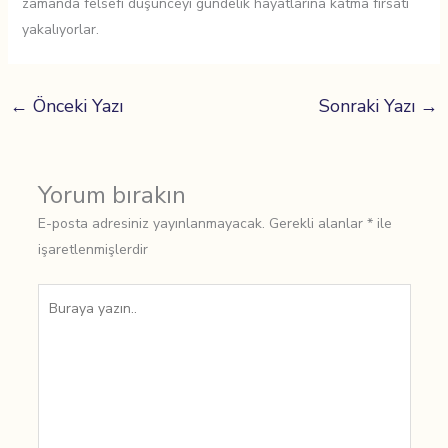
zamanda felsefi düşünceyi gündelik hayatlarına katma fırsatı
yakalıyorlar.
←
Önceki Yazı
Sonraki Yazı
→
Yorum bırakın
E-posta adresiniz yayınlanmayacak.
Gerekli alanlar
*
ile
işaretlenmişlerdir
Buraya
yazın..