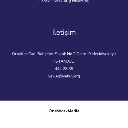
Gerekli Evraklar (Üniversite)
İletişim
Ortaklar Cad. Bahçeler Sokak No:2 Daire: 9 Mecidiyeköy /
İSTANBUL
444 28 39
yekuv@yekuv.org
OneWorkMedia