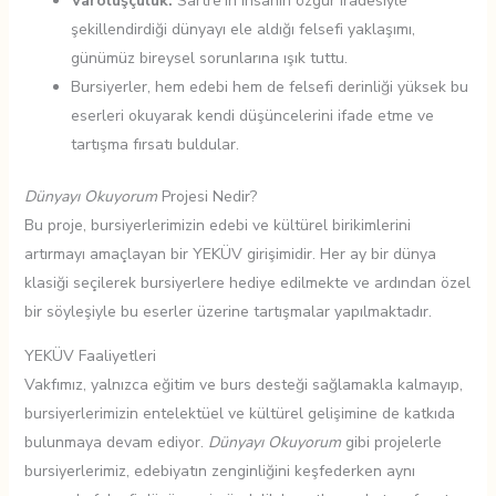
Varoluşçuluk:
Sartre’ın insanın özgür iradesiyle
şekillendirdiği dünyayı ele aldığı felsefi yaklaşımı,
günümüz bireysel sorunlarına ışık tuttu.
Bursiyerler, hem edebi hem de felsefi derinliği yüksek bu
eserleri okuyarak kendi düşüncelerini ifade etme ve
tartışma fırsatı buldular.
Dünyayı Okuyorum
Projesi Nedir?
Bu proje, bursiyerlerimizin edebi ve kültürel birikimlerini
artırmayı amaçlayan bir YEKÜV girişimidir. Her ay bir dünya
klasiği seçilerek bursiyerlere hediye edilmekte ve ardından özel
bir söyleşiyle bu eserler üzerine tartışmalar yapılmaktadır.
YEKÜV Faaliyetleri
Vakfımız, yalnızca eğitim ve burs desteği sağlamakla kalmayıp,
bursiyerlerimizin entelektüel ve kültürel gelişimine de katkıda
bulunmaya devam ediyor.
Dünyayı Okuyorum
gibi projelerle
bursiyerlerimiz, edebiyatın zenginliğini keşfederken aynı