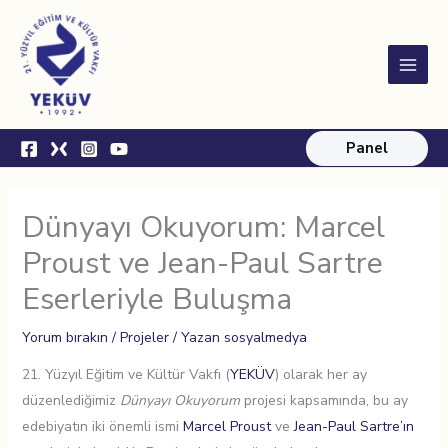
İçeriğe
Main
atla
Menu
Panel
Dünyayı Okuyorum: Marcel
Proust ve Jean-Paul Sartre
Eserleriyle Buluşma
Yorum bırakın
/
Projeler
/ Yazan
sosyalmedya
21. Yüzyıl Eğitim ve Kültür Vakfı (
YEKÜV
) olarak her ay
düzenlediğimiz
Dünyayı Okuyorum
projesi kapsamında, bu ay
edebiyatın iki önemli ismi
Marcel Proust
ve
Jean-Paul Sartre’ın