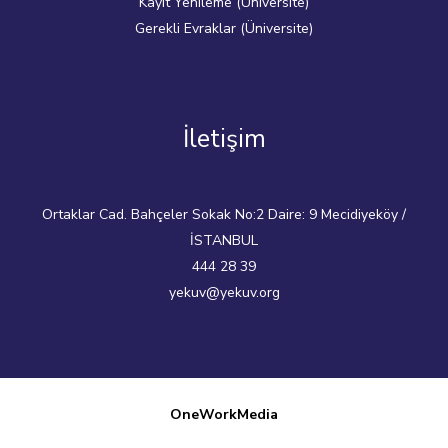
Kayıt Yenileme (Üniversite)
Gerekli Evraklar (Üniversite)
İletişim
Ortaklar Cad. Bahçeler Sokak No:2 Daire: 9 Mecidiyeköy /
İSTANBUL
444 28 39
yekuv@yekuv.org
OneWorkMedia