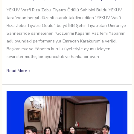
YEKÜV Vasfi Rıza Zobu Tiyatro Ödülü Sahibini Buldu YEKÜV
tarafından her yıl düzenli olarak takdim edilen “YEKÜV Vasfi
Rıza Zobu Tiyatro Ödülü”, bu yıl İBB Şehir Tiyatroları Ümraniye
Sahnesi’nde sahnelenen “Gözlerimi Kaparım Vazifemi Yaparım”
adlı oyundaki performansıyla Emrecan Karakurum’a verildi.
Başkanımız ve Yönetim kurulu üyeleriyle oyunu izleyen
seyirciler müthiş bir oyunculuk ve harika bir oyun
Read More »
Gençlerden
Öğrenecek
Çok
Şey
Var