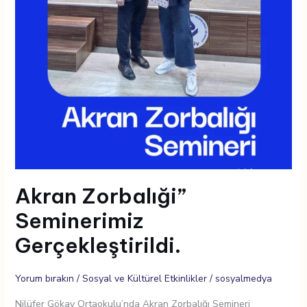
Akran Zorbalıği”
Seminerimiz
Gerçekleştirildi.
Yorum bırakın
/
Sosyal ve Kültürel Etkinlikler
/
sosyalmedya
Nilüfer Gökay Ortaokulu’nda Akran Zorbalığı Semineri