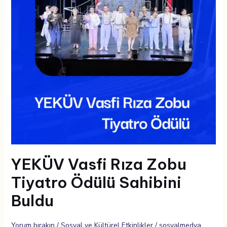
Ödülü
Sahibini
Buldu
YEKÜV Vasfi Rıza Zobu
Tiyatro Ödülü Sahibini
Buldu
Yorum bırakın
/
Sosyal ve Kültürel Etkinlikler
/
sosyalmedya