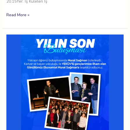
20.15Yer: İş Kuleleri İş
Read More »
YEKÜV’ten
Yılın
Sonunda
Anlamlı
Öğrenci
Buluşması