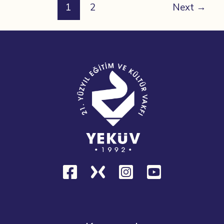
1
2
Next
→