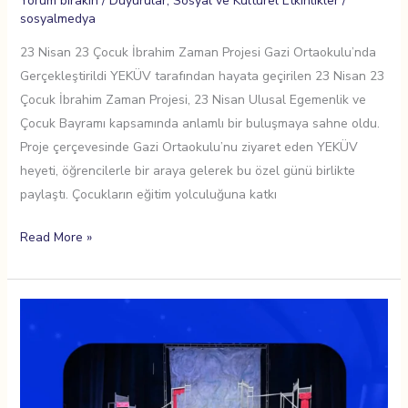
Yorum bırakın
/
Duyurular
,
Sosyal ve Kültürel Etkinlikler
/
sosyalmedya
23 Nisan 23 Çocuk İbrahim Zaman Projesi Gazi Ortaokulu’nda
Gerçekleştirildi YEKÜV tarafından hayata geçirilen 23 Nisan 23
Çocuk İbrahim Zaman Projesi, 23 Nisan Ulusal Egemenlik ve
Çocuk Bayramı kapsamında anlamlı bir buluşmaya sahne oldu.
Proje çerçevesinde Gazi Ortaokulu’nu ziyaret eden YEKÜV
heyeti, öğrencilerle bir araya gelerek bu özel günü birlikte
paylaştı. Çocukların eğitim yolculuğuna katkı
Read More »
YEKÜV
Vasfi
Rıza
Zobu
Tiyatro