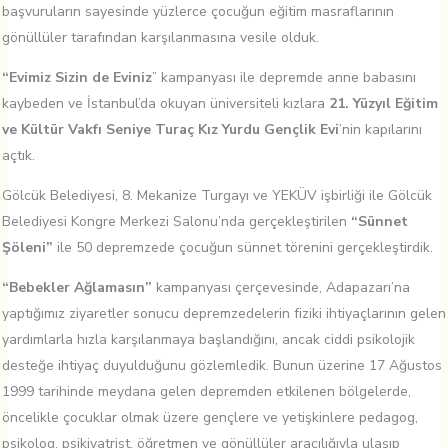
başvuruların sayesinde yüzlerce çocuğun eğitim masraflarının
gönüllüler tarafından karşılanmasına vesile olduk.
“Evimiz Sizin de Eviniz
” kampanyası ile depremde anne babasını
kaybeden ve İstanbul’da okuyan üniversiteli kızlara
21. Yüzyıl Eğitim
ve Kültür Vakfı Seniye Turaç Kız Yurdu Gençlik Evi
’nin kapılarını
açtık.
Gölcük Belediyesi, 8. Mekanize Turgayı ve YEKÜV işbirliği ile Gölcük
Belediyesi Kongre Merkezi Salonu’nda gerçekleştirilen
“Sünnet
Şöleni”
ile 50 depremzede çocuğun sünnet törenini gerçekleştirdik.
“Bebekler Ağlamasın”
kampanyası çerçevesinde, Adapazarı’na
yaptığımız ziyaretler sonucu depremzedelerin fiziki ihtiyaçlarının gelen
yardımlarla hızla karşılanmaya başlandığını, ancak ciddi psikolojik
desteğe ihtiyaç duyulduğunu gözlemledik. Bunun üzerine 17 Ağustos
1999 tarihinde meydana gelen depremden etkilenen bölgelerde,
öncelikle çocuklar olmak üzere gençlere ve yetişkinlere pedagog,
psikolog, psikiyatrist, öğretmen ve gönüllüler aracılığıyla ulaşıp