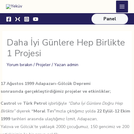
İçeriğe
Main
atla
Menu
Panel
Daha İyi Günlere Hep Birlikte
1 Projesi
Yorum bırakın
/
Projeler
/ Yazan
admin
17 Ağustos 1999 Adapazarı-Gölcük Depremi
sonrasında gerçekleştirdiğimiz projeler ve etkinlikler;
Castrol
ve
Türk Petrol
işbirliğiyle
“Daha İyi Günlere Doğru Hep
Birlikte”
diyerek
“Moral Tırı”
mızla çıktığımız yolda
22 Eylül-12 Ekim
1999
tarihleri arasında ulaştığımız İzmit, Adapazarı,
Yalova ve Gölcük’te yaklaşık 2000 çocuğumuz, 150 gencimiz ve 200