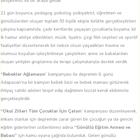
yetişkinimiz ile bir araya geldik.
21 gün boyunca, pedagog, psikolog, psikiyatrist, öğretmen ve
gönüllülerden oluşan toplam 93 kişilik ekiple birlikte gerçekleştirilen
çalışma kapsamında, çadır kentlerde yaşayan çocuklarla boyama, kil
& hamur atölye etkinlikleri, müzik, tiyatro, çizgi film seyirleri ve sportif
faaliyetler düzenlenerek bir nebze olsun yaşadıkları travma ve
olumsuz koşulları iyileştirilmeye çalışılırken; anne ve babalardan
oluşan yetişkin gruplarına da terapi çalışmalarıyla destek verdik.
“Bebekler Ağlamasın
” kampanyası ile depremin 6. günü
Adapazarı’na bir kamyon bebek bezi ve bebek maması götürerek
ihtiyaç sahibi aileleri tespit edip dağıtımını bizzat kendi ekibimizle
gerçekleştirdik.
“Okul Zilleri Tüm Çocuklar İçin Çalsın
” kampanyası düzenleyerek,
imkanı olanlar için depremde zarar gören bir çocuğun ya da gencin
eğitim giderlerinin üstlenilmesi adına
“Gönüllü Eğitim Annesi ve
Babası”
için kamu oyuna çağrıda bulunduk. Gelen gönüllü